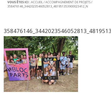
VOUS ÊTES ICI :
ACCUEIL
/
ACCOMPAGNEMENT DE PROJETS
/
358476146_3442023546052813_481951353900023412_N
358476146_3442023546052813_481951