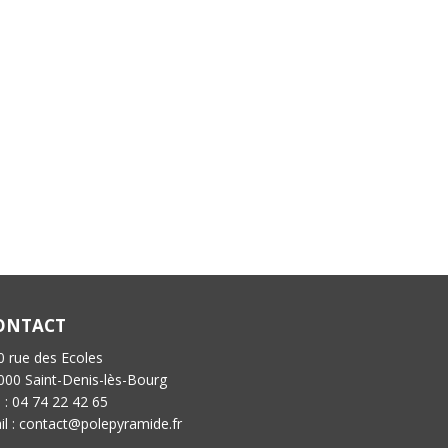
ONTACT
0 rue des Ecoles
000 Saint-Denis-lès-Bourg
l : 04 74 22 42 65
il : contact@polepyramide.fr