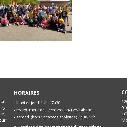
C
HORAIRES
 un
12
- lundi et jeudi 14h-17h30
urg
01
- mardi, mercredi, vendredi 9h-12h/14h-18h
er,
Té
- samedi (hors vacances scolaires) 9h30-12h
our
Ma
» Horaires des permanences d'inscriptions :