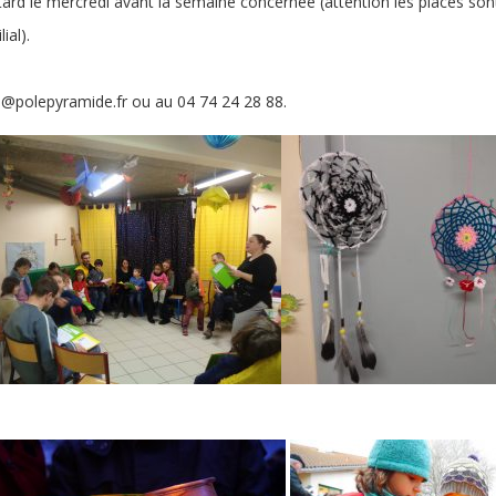
s tard le mercredi avant la semaine concernée (attention les places sont
ial).
ion@polepyramide.fr ou au 04 74 24 28 88.