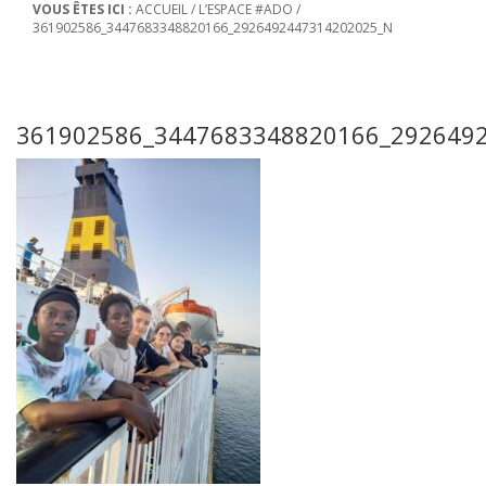
VOUS ÊTES ICI :
ACCUEIL
/
L’ESPACE #ADO
/
361902586_3447683348820166_2926492447314202025_N
361902586_3447683348820166_292649