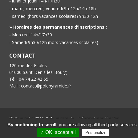
- lundi et jeudi 14h-17h30
- mardi, mercredi, vendredi 9h-12h/14h-18h
- samedi (hors vacances scolaires) 9h30-12h
» Horaires des permanences d'inscriptions :
- Mercredi 14h/17h30
- Samedi 9h30/12h (hors vacances scolaires)
CONTACT
120 rue des Ecoles
01000 Saint-Denis-lès-Bourg
Tél : 04 74 22 42 65
Mail : contact@polepyramide.fr
© Copyright 2016 Pôle pyramide -
Informations légales
-
Conception :
Ab’6net
By continuing to scroll,
you are allowing all third-party services
✓ OK, accept all
Personalize