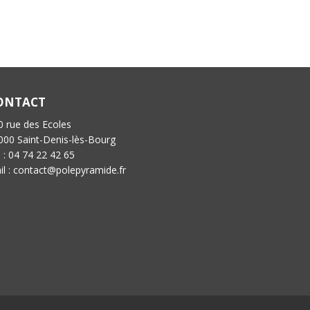
ONTACT
0 rue des Ecoles
000 Saint-Denis-lès-Bourg
l : 04 74 22 42 65
il : contact@polepyramide.fr