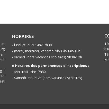
C
HORAIRES
 un
12
- lundi et jeudi 14h-17h30
urg
01
- mardi, mercredi, vendredi 9h-12h/14h-18h
er,
Té
- samedi (hors vacances scolaires) 9h30-12h
our
Ma
» Horaires des permanences d'inscriptions :
g :
- Mercredi 14h/17h30
CAF
- Samedi 9h30/12h (hors vacances scolaires)
est