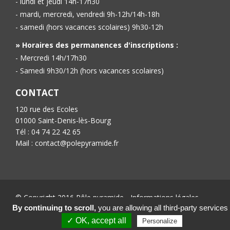
- lundi et jeudi 14h-17h30
- mardi, mercredi, vendredi 9h-12h/14h-18h
- samedi (hors vacances scolaires) 9h30-12h
» Horaires des permanences d'inscriptions :
- Mercredi 14h/17h30
- Samedi 9h30/12h (hors vacances scolaires)
CONTACT
120 rue des Ecoles
01000 Saint-Denis-lès-Bourg
Tél : 04 74 22 42 65
Mail : contact@polepyramide.fr
© Copyright 2016 Pôle pyramide -
Informations légales
-
Conception :
Ab’6net
By continuing to scroll,
you are allowing all third-party services
✓ OK, accept all
Personalize