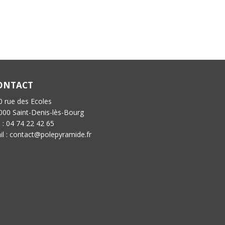
ONTACT
0 rue des Ecoles
000 Saint-Denis-lès-Bourg
l : 04 74 22 42 65
il : contact@polepyramide.fr