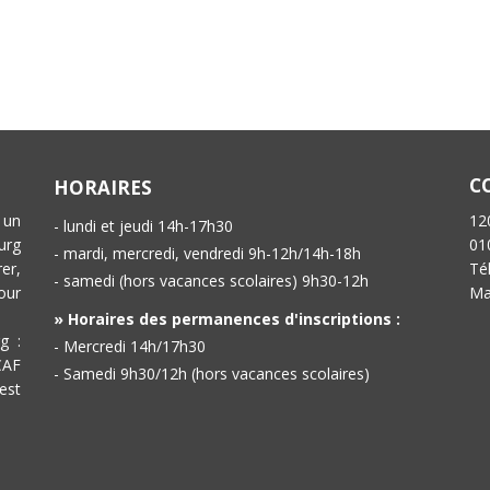
C
HORAIRES
 un
12
- lundi et jeudi 14h-17h30
urg
01
- mardi, mercredi, vendredi 9h-12h/14h-18h
er,
Té
- samedi (hors vacances scolaires) 9h30-12h
our
Ma
» Horaires des permanences d'inscriptions :
g :
- Mercredi 14h/17h30
CAF
- Samedi 9h30/12h (hors vacances scolaires)
est