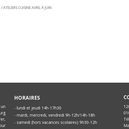
N
/
ATELIERS CUISINE AVRIL À JUIN
C
HORAIRES
 un
12
- lundi et jeudi 14h-17h30
urg
01
- mardi, mercredi, vendredi 9h-12h/14h-18h
er,
Té
- samedi (hors vacances scolaires) 9h30-12h
our
Ma