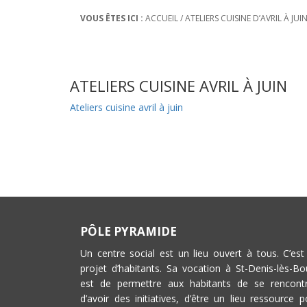
VOUS ÊTES ICI :
ACCUEIL
/
ATELIERS CUISINE D’AVRIL À JUI
ATELIERS CUISINE AVRIL À JUIN
Ateliers cuisine avril à juin
PÔLE PYRAMIDE
Un centre social est un lieu ouvert à tous. C’est
projet d’habitants. Sa vocation à St-Denis-lès-Bo
est de permettre aux habitants de se rencontr
d’avoir des initiatives, d’être un lieu ressource p