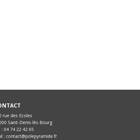
ONTACT
0 rue des Ecoles
000 Saint-Denis-lès-Bourg
l : 04 74 22 42 65
il : contact@polepyramide.fr