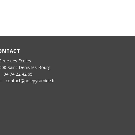
ONTACT
0 rue des Ecoles
000 Saint-Denis-lès-Bourg
l : 04 74 22 42 65
il : contact@polepyramide.fr