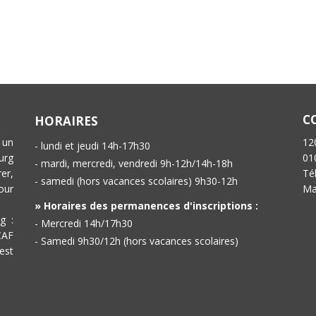
C
HORAIRES
 un
12
- lundi et jeudi 14h-17h30
urg
01
- mardi, mercredi, vendredi 9h-12h/14h-18h
er,
Té
- samedi (hors vacances scolaires) 9h30-12h
our
Ma
» Horaires des permanences d'inscriptions :
g :
- Mercredi 14h/17h30
CAF
- Samedi 9h30/12h (hors vacances scolaires)
est