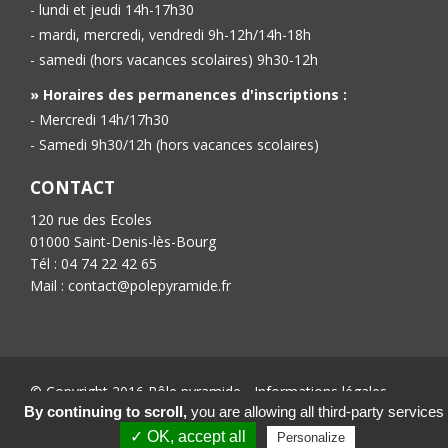
- lundi et jeudi 14h-17h30
- mardi, mercredi, vendredi 9h-12h/14h-18h
- samedi (hors vacances scolaires) 9h30-12h
» Horaires des permanences d'inscriptions :
- Mercredi 14h/17h30
- Samedi 9h30/12h (hors vacances scolaires)
CONTACT
120 rue des Ecoles
01000 Saint-Denis-lès-Bourg
Tél : 04 74 22 42 65
Mail : contact@polepyramide.fr
© Copyright 2016 Pôle pyramide -
Informations légales
-
Conception :
Ab’6net
By continuing to scroll,
you are allowing all third-party services
✓ OK, accept all
Personalize