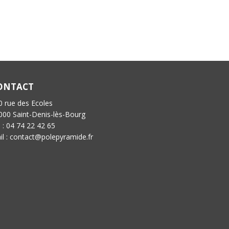
ONTACT
0 rue des Ecoles
000 Saint-Denis-lès-Bourg
l : 04 74 22 42 65
il : contact@polepyramide.fr