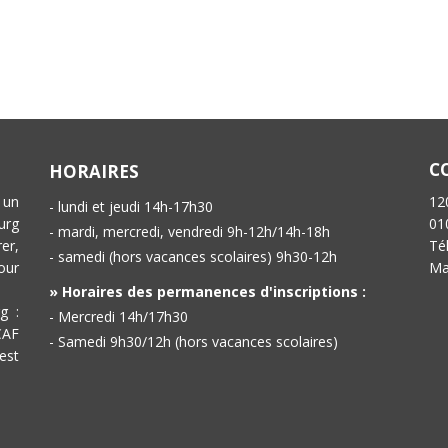
C
HORAIRES
 un
12
- lundi et jeudi 14h-17h30
urg
01
- mardi, mercredi, vendredi 9h-12h/14h-18h
er,
Té
- samedi (hors vacances scolaires) 9h30-12h
our
Ma
» Horaires des permanences d'inscriptions :
g :
- Mercredi 14h/17h30
CAF
- Samedi 9h30/12h (hors vacances scolaires)
est