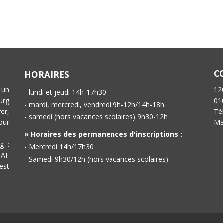
C
HORAIRES
 un
12
- lundi et jeudi 14h-17h30
urg
01
- mardi, mercredi, vendredi 9h-12h/14h-18h
er,
Té
- samedi (hors vacances scolaires) 9h30-12h
our
Ma
» Horaires des permanences d'inscriptions :
g :
- Mercredi 14h/17h30
CAF
- Samedi 9h30/12h (hors vacances scolaires)
est