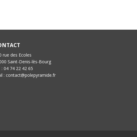
ONTACT
0 rue des Ecoles
000 Saint-Denis-lès-Bourg
l : 04 74 22 42 65
il : contact@polepyramide.fr