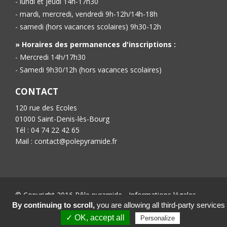
- lundi et jeudi 14h-17h30
- mardi, mercredi, vendredi 9h-12h/14h-18h
- samedi (hors vacances scolaires) 9h30-12h
» Horaires des permanences d'inscriptions :
- Mercredi 14h/17h30
- Samedi 9h30/12h (hors vacances scolaires)
CONTACT
120 rue des Ecoles
01000 Saint-Denis-lès-Bourg
Tél : 04 74 22 42 65
Mail : contact@polepyramide.fr
© Copyright 2016 Pôle pyramide -
Informations légales
-
Conception :
Ab’6net
By continuing to scroll,
you are allowing all third-party services
✓ OK, accept all
Personalize