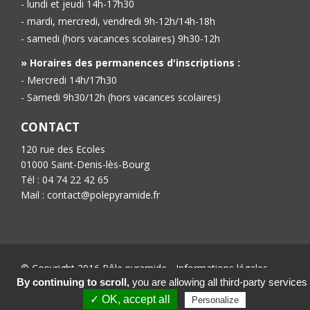
- lundi et jeudi 14h-17h30
- mardi, mercredi, vendredi 9h-12h/14h-18h
- samedi (hors vacances scolaires) 9h30-12h
» Horaires des permanences d'inscriptions :
- Mercredi 14h/17h30
- Samedi 9h30/12h (hors vacances scolaires)
CONTACT
120 rue des Ecoles
01000 Saint-Denis-lès-Bourg
Tél : 04 74 22 42 65
Mail : contact@polepyramide.fr
© Copyright 2016 Pôle pyramide -
Informations légales
-
Conception :
Ab’6net
By continuing to scroll,
you are allowing all third-party services
✓ OK, accept all
Personalize