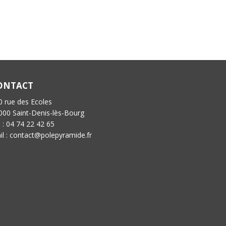
ONTACT
0 rue des Ecoles
000 Saint-Denis-lès-Bourg
l : 04 74 22 42 65
il : contact@polepyramide.fr