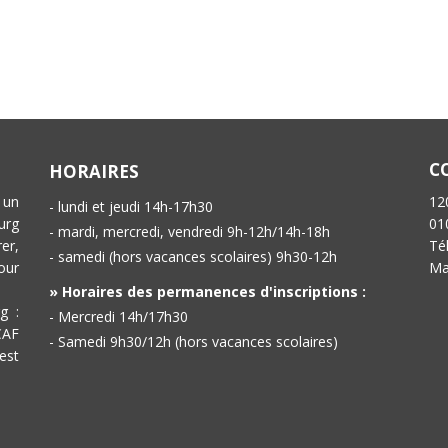
C
HORAIRES
 un
12
- lundi et jeudi 14h-17h30
urg
01
- mardi, mercredi, vendredi 9h-12h/14h-18h
er,
Té
- samedi (hors vacances scolaires) 9h30-12h
our
Ma
» Horaires des permanences d'inscriptions :
g :
- Mercredi 14h/17h30
CAF
- Samedi 9h30/12h (hors vacances scolaires)
est