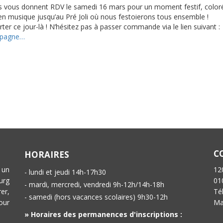
s vous donnent RDV le samedi 16 mars pour un moment festif, coloré et
 musique jusqu’au Pré Joli où nous festoierons tous ensemble !
r ce jour-là ! N’hésitez pas à passer commande via le lien suivant :
mpagne…
C
HORAIRES
 un
12
- lundi et jeudi 14h-17h30
urg
01
- mardi, mercredi, vendredi 9h-12h/14h-18h
er,
Té
- samedi (hors vacances scolaires) 9h30-12h
our
Ma
» Horaires des permanences d'inscriptions :