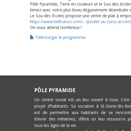
Pôle Pyramide, Terre en couleurs et le Sou des école
Venez avec votre plus beau déguisement déambuler en
Le Sou des Écoles propose une vente de plat à emporte
https://www.helloasso.com/…/poulet-au-curry-acco
On vous attend nombreux !
Télécharger le programme
PÔLE PYRAMIDE
Un centre social est un lieu ouvert à tous. C’est
projet d’habitants. Sa vocation à St-Denis-lès-Bo
est de permettre aux habitants de se rencontr
d’avoir des initiatives, d’être un lieu ressource p
tous les âges de la vie.