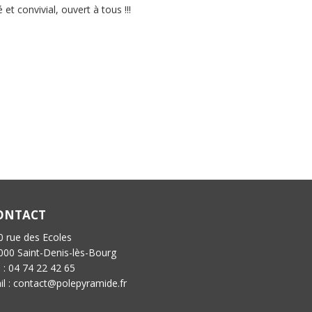
 convivial, ouvert à tous !!!
ONTACT
0 rue des Ecoles
000 Saint-Denis-lès-Bourg
l : 04 74 22 42 65
il : contact@polepyramide.fr