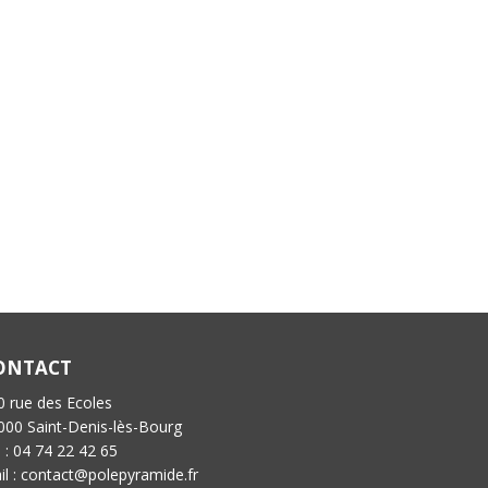
ONTACT
0 rue des Ecoles
000 Saint-Denis-lès-Bourg
l : 04 74 22 42 65
il : contact@polepyramide.fr