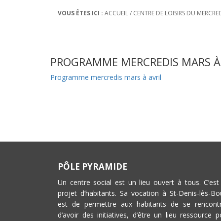
VOUS ÊTES ICI :
ACCUEIL
/
CENTRE DE LOISIRS DU MERCRE
PROGRAMME MERCREDIS MARS À 
Programme mercredis mars à avril
PÔLE PYRAMIDE
Un centre social est un lieu ouvert à tous. C’est
projet d’habitants. Sa vocation à St-Denis-lès-Bo
est de permettre aux habitants de se rencontr
d’avoir des initiatives, d’être un lieu ressource p