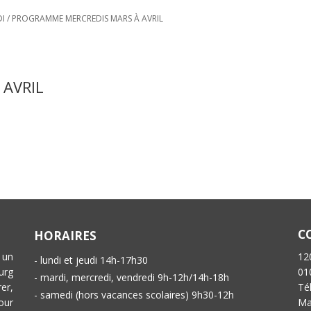
DI
/
PROGRAMME MERCREDIS MARS À AVRIL
AVRIL
C
HORAIRES
 un
12
- lundi et jeudi 14h-17h30
urg
01
- mardi, mercredi, vendredi 9h-12h/14h-18h
er,
Té
- samedi (hors vacances scolaires) 9h30-12h
our
Ma