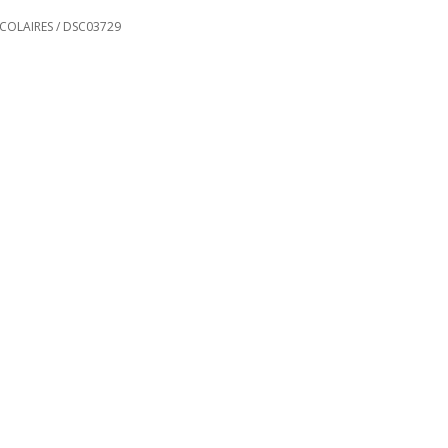
SCOLAIRES
/
DSC03729