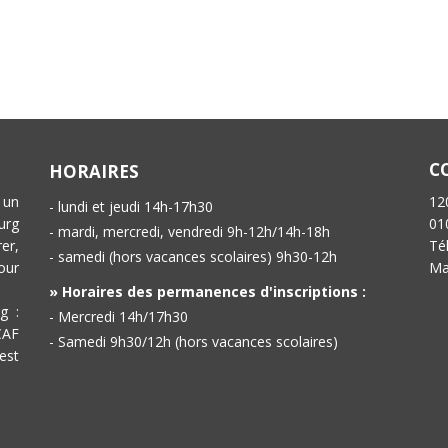
C
HORAIRES
 un
12
- lundi et jeudi 14h-17h30
urg
01
- mardi, mercredi, vendredi 9h-12h/14h-18h
er,
Té
- samedi (hors vacances scolaires) 9h30-12h
our
Ma
» Horaires des permanences d'inscriptions :
g :
- Mercredi 14h/17h30
CAF
- Samedi 9h30/12h (hors vacances scolaires)
est