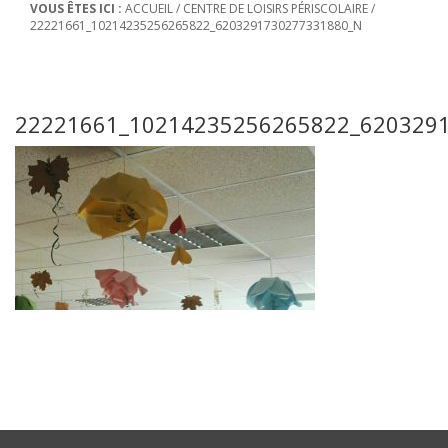
VOUS ÊTES ICI :
ACCUEIL
/
CENTRE DE LOISIRS PÉRISCOLAIRE
/
22221661_10214235256265822_6203291730277331880_N
22221661_10214235256265822_620329