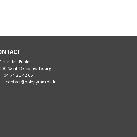
ONTACT
0 rue des Ecoles
000 Saint-Denis-lès-Bourg
l : 04 74 22 42 65
il : contact@polepyramide.fr