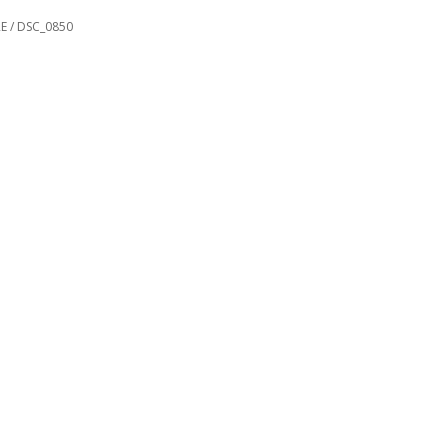
RE
/
DSC_0850