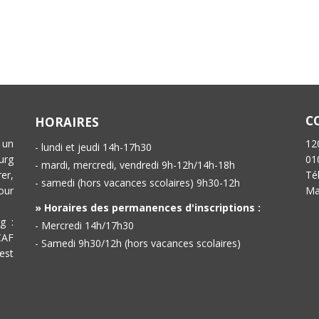
C
HORAIRES
 un
12
- lundi et jeudi 14h-17h30
urg
01
- mardi, mercredi, vendredi 9h-12h/14h-18h
er,
Té
- samedi (hors vacances scolaires) 9h30-12h
our
Ma
» Horaires des permanences d'inscriptions :
g :
- Mercredi 14h/17h30
CAF
- Samedi 9h30/12h (hors vacances scolaires)
est