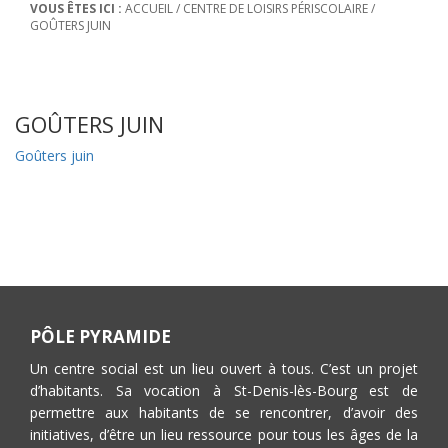
VOUS ÊTES ICI :
ACCUEIL
/
CENTRE DE LOISIRS PÉRISCOLAIRE
/
GOÛTERS JUIN
GOÛTERS JUIN
Goûters juin
PÔLE PYRAMIDE
Un centre social est un lieu ouvert à tous. C’est un projet
d’habitants. Sa vocation à St-Denis-lès-Bourg est de
permettre aux habitants de se rencontrer, d’avoir des
initiatives, d’être un lieu ressource pour tous les âges de la