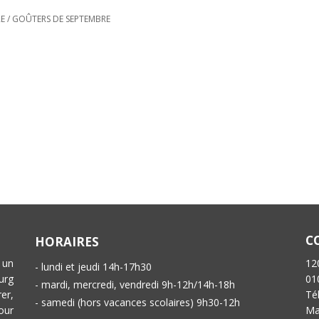
RE
/
GOÛTERS DE SEPTEMBRE
C
HORAIRES
 un
12
- lundi et jeudi 14h-17h30
urg
01
- mardi, mercredi, vendredi 9h-12h/14h-18h
er,
Té
- samedi (hors vacances scolaires) 9h30-12h
our
Ma