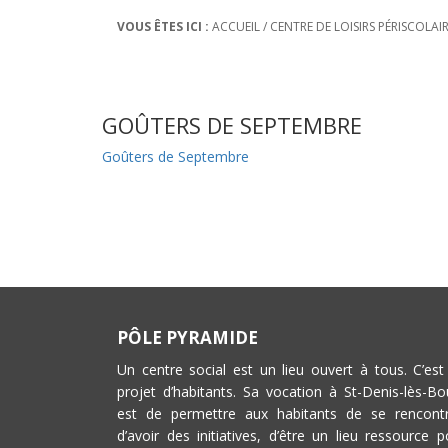
VOUS ÊTES ICI :
ACCUEIL
/
CENTRE DE LOISIRS PÉRISCOLAI
GOÛTERS DE SEPTEMBRE
Goûters de Septembre
PÔLE PYRAMIDE
Un centre social est un lieu ouvert à tous. C’est
projet d’habitants. Sa vocation à St-Denis-lès-Bo
est de permettre aux habitants de se rencontr
d’avoir des initiatives, d’être un lieu ressource p