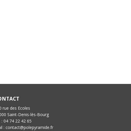
ONTACT
0 rue des Ecoles
000 Saint-Denis-lès-Bourg
l : 04 74 22 42 65
il : contact@polepyramide.fr