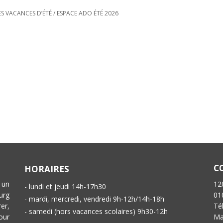
S VACANCES D’ÉTÉ
/
ESPACE ADO ÉTÉ 2026
C
HORAIRES
 un
12
- lundi et jeudi 14h-17h30
urg
01
- mardi, mercredi, vendredi 9h-12h/14h-18h
er,
Té
- samedi (hors vacances scolaires) 9h30-12h
our
Ma