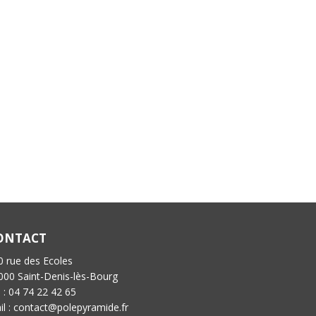
ONTACT
0 rue des Ecoles
000 Saint-Denis-lès-Bourg
l : 04 74 22 42 65
il : contact@polepyramide.fr