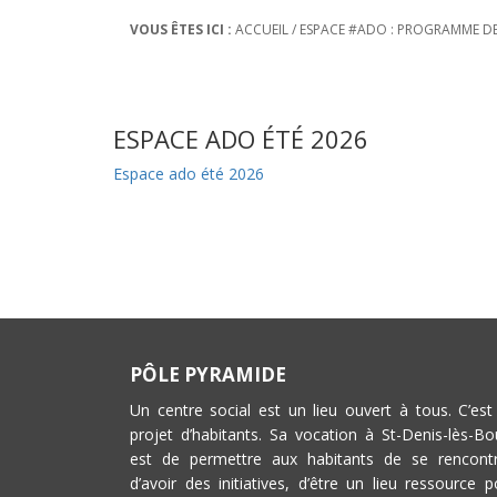
VOUS ÊTES ICI :
ACCUEIL
/
ESPACE #ADO : PROGRAMME DE
ESPACE ADO ÉTÉ 2026
Espace ado été 2026
PÔLE PYRAMIDE
Un centre social est un lieu ouvert à tous. C’est
projet d’habitants. Sa vocation à St-Denis-lès-Bo
est de permettre aux habitants de se rencontr
d’avoir des initiatives, d’être un lieu ressource p