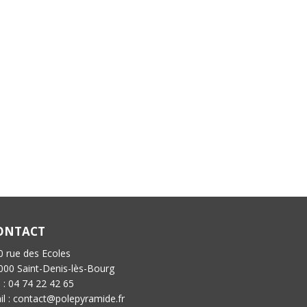
ONTACT
0 rue des Ecoles
000 Saint-Denis-lès-Bourg
l : 04 74 22 42 65
il : contact@polepyramide.fr