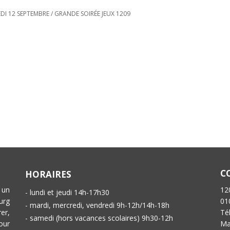
EDI 12 SEPTEMBRE
/
GRANDE SOIRÉE JEUX 1209
C
HORAIRES
 un
12
- lundi et jeudi 14h-17h30
urg
01
- mardi, mercredi, vendredi 9h-12h/14h-18h
er,
Té
- samedi (hors vacances scolaires) 9h30-12h
our
Ma