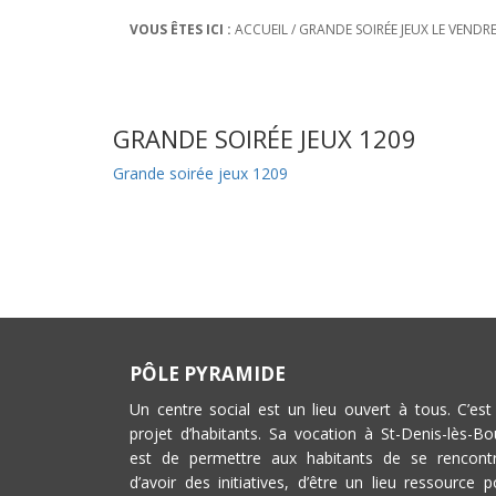
VOUS ÊTES ICI :
ACCUEIL
/
GRANDE SOIRÉE JEUX LE VENDR
GRANDE SOIRÉE JEUX 1209
Grande soirée jeux 1209
PÔLE PYRAMIDE
Un centre social est un lieu ouvert à tous. C’est
projet d’habitants. Sa vocation à St-Denis-lès-Bo
est de permettre aux habitants de se rencontr
d’avoir des initiatives, d’être un lieu ressource p