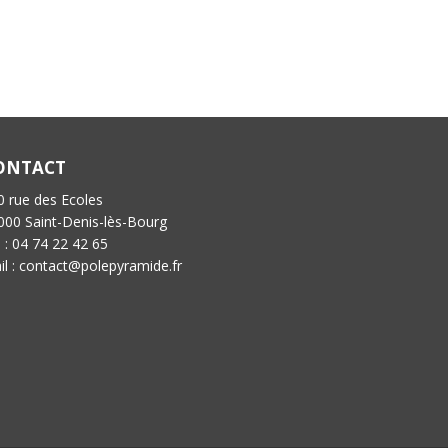
ONTACT
0 rue des Ecoles
000 Saint-Denis-lès-Bourg
l : 04 74 22 42 65
il : contact@polepyramide.fr