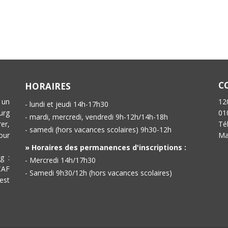
C
HORAIRES
 un
12
- lundi et jeudi 14h-17h30
urg
01
- mardi, mercredi, vendredi 9h-12h/14h-18h
er,
Té
- samedi (hors vacances scolaires) 9h30-12h
our
Ma
» Horaires des permanences d'inscriptions :
g :
- Mercredi 14h/17h30
CAF
- Samedi 9h30/12h (hors vacances scolaires)
est