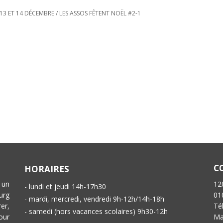
 13 ET 14 DÉCEMBRE
/
LES ASSOS FÊTENT NOËL #2-1
C
HORAIRES
 un
12
- lundi et jeudi 14h-17h30
urg
01
- mardi, mercredi, vendredi 9h-12h/14h-18h
er,
Té
- samedi (hors vacances scolaires) 9h30-12h
our
Ma