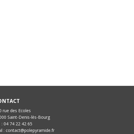
ONTACT
0 rue des Ecoles
000 Saint-Denis-lès-Bourg
l : 04 74 22 42 65
il : contact@polepyramide.fr