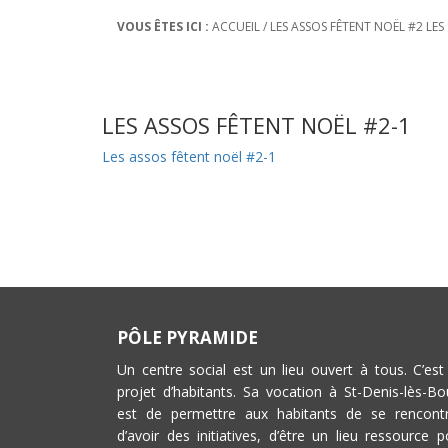
VOUS ÊTES ICI :
ACCUEIL
/
LES ASSOS FÊTENT NOËL #2 LES
LES ASSOS FÊTENT NOËL #2-1
Les assos fêtent noël #2-1
PÔLE PYRAMIDE
Un centre social est un lieu ouvert à tous. C’est
projet d’habitants. Sa vocation à St-Denis-lès-Bo
est de permettre aux habitants de se rencontr
d’avoir des initiatives, d’être un lieu ressource p