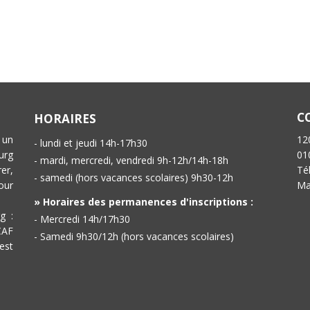
C
HORAIRES
 un
12
- lundi et jeudi 14h-17h30
urg
01
- mardi, mercredi, vendredi 9h-12h/14h-18h
er,
Té
- samedi (hors vacances scolaires) 9h30-12h
our
Ma
» Horaires des permanences d'inscriptions :
g :
- Mercredi 14h/17h30
CAF
- Samedi 9h30/12h (hors vacances scolaires)
est