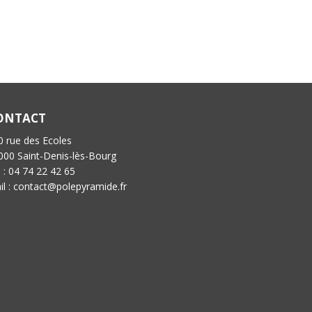
ONTACT
0 rue des Ecoles
000 Saint-Denis-lès-Bourg
l : 04 74 22 42 65
il : contact@polepyramide.fr