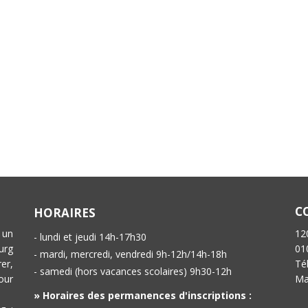
C
HORAIRES
 un
12
- lundi et jeudi 14h-17h30
urg
01
- mardi, mercredi, vendredi 9h-12h/14h-18h
er,
Té
- samedi (hors vacances scolaires) 9h30-12h
our
Ma
» Horaires des permanences d'inscriptions :