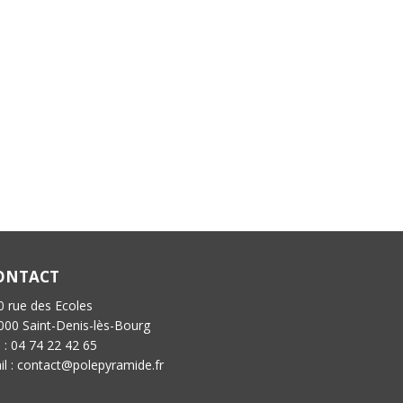
ONTACT
0 rue des Ecoles
000 Saint-Denis-lès-Bourg
l : 04 74 22 42 65
il : contact@polepyramide.fr