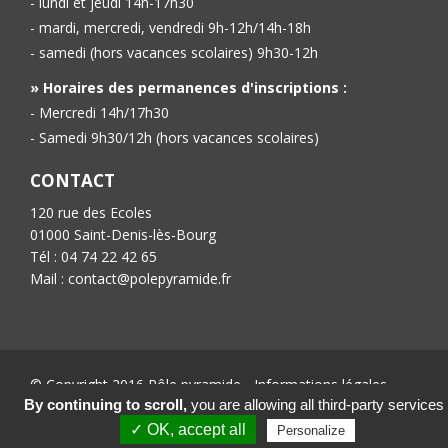
- lundi et jeudi 14h-17h30
- mardi, mercredi, vendredi 9h-12h/14h-18h
- samedi (hors vacances scolaires) 9h30-12h
» Horaires des permanences d'inscriptions :
- Mercredi 14h/17h30
- Samedi 9h30/12h (hors vacances scolaires)
CONTACT
120 rue des Ecoles
01000 Saint-Denis-lès-Bourg
Tél : 04 74 22 42 65
Mail : contact@polepyramide.fr
© Copyright 2016 Pôle pyramide -
Informations légales
-
Conception :
Ab’6net
By continuing to scroll,
you are allowing all third-party services
✓ OK, accept all
Personalize