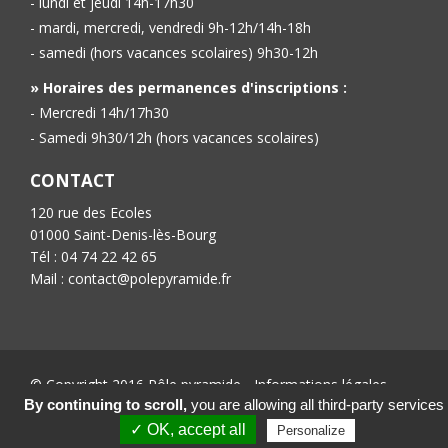
- lundi et jeudi 14h-17h30
- mardi, mercredi, vendredi 9h-12h/14h-18h
- samedi (hors vacances scolaires) 9h30-12h
» Horaires des permanences d'inscriptions :
- Mercredi 14h/17h30
- Samedi 9h30/12h (hors vacances scolaires)
CONTACT
120 rue des Ecoles
01000 Saint-Denis-lès-Bourg
Tél : 04 74 22 42 65
Mail : contact@polepyramide.fr
© Copyright 2016 Pôle pyramide -
Informations légales
-
Conception :
Ab’6net
By continuing to scroll,
you are allowing all third-party services
✓ OK, accept all
Personalize