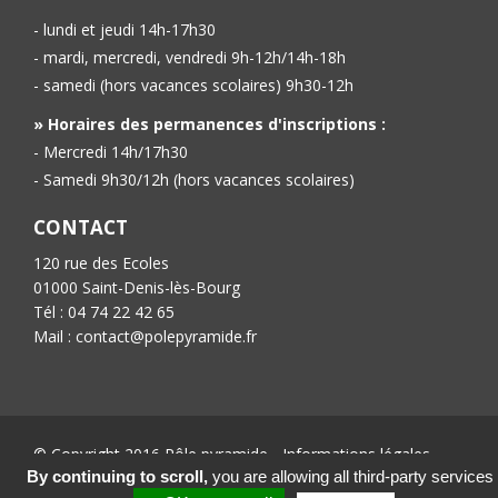
- lundi et jeudi 14h-17h30
- mardi, mercredi, vendredi 9h-12h/14h-18h
- samedi (hors vacances scolaires) 9h30-12h
» Horaires des permanences d'inscriptions :
- Mercredi 14h/17h30
- Samedi 9h30/12h (hors vacances scolaires)
CONTACT
120 rue des Ecoles
01000 Saint-Denis-lès-Bourg
Tél : 04 74 22 42 65
Mail : contact@polepyramide.fr
© Copyright 2016 Pôle pyramide -
Informations légales
-
Conception :
Ab’6net
By continuing to scroll,
you are allowing all third-party services