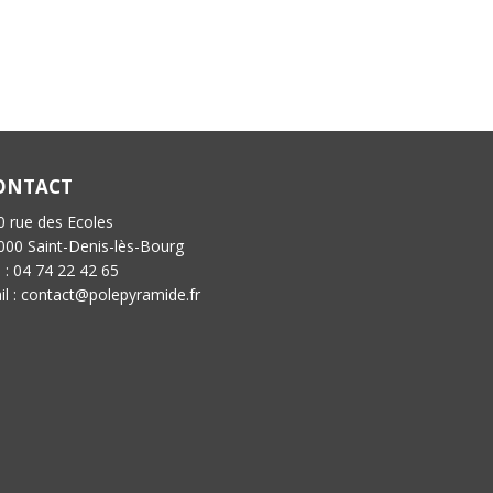
ONTACT
0 rue des Ecoles
000 Saint-Denis-lès-Bourg
l : 04 74 22 42 65
il : contact@polepyramide.fr