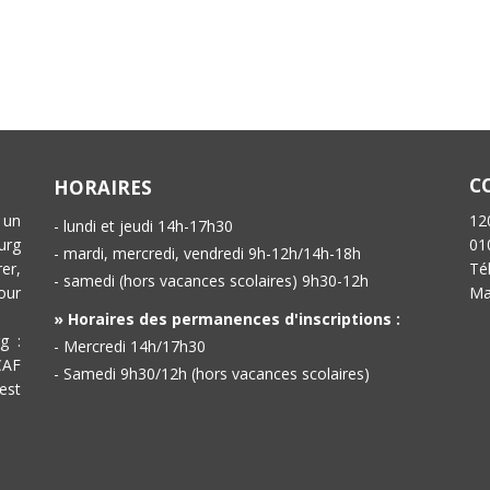
C
HORAIRES
 un
12
- lundi et jeudi 14h-17h30
urg
01
- mardi, mercredi, vendredi 9h-12h/14h-18h
er,
Té
- samedi (hors vacances scolaires) 9h30-12h
our
Ma
» Horaires des permanences d'inscriptions :
g :
- Mercredi 14h/17h30
CAF
- Samedi 9h30/12h (hors vacances scolaires)
est