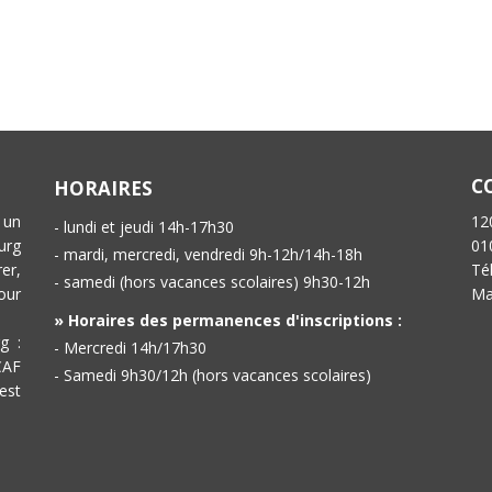
C
HORAIRES
 un
12
- lundi et jeudi 14h-17h30
urg
01
- mardi, mercredi, vendredi 9h-12h/14h-18h
er,
Té
- samedi (hors vacances scolaires) 9h30-12h
our
Ma
» Horaires des permanences d'inscriptions :
g :
- Mercredi 14h/17h30
CAF
- Samedi 9h30/12h (hors vacances scolaires)
est