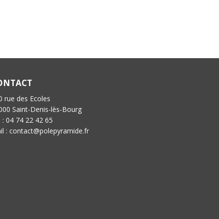
ONTACT
0 rue des Ecoles
000 Saint-Denis-lès-Bourg
l : 04 74 22 42 65
il : contact@polepyramide.fr