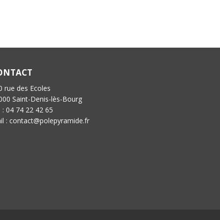
ONTACT
0 rue des Ecoles
000 Saint-Denis-lès-Bourg
l : 04 74 22 42 65
il : contact@polepyramide.fr