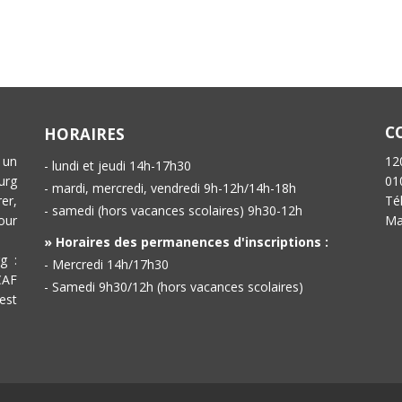
C
HORAIRES
 un
12
- lundi et jeudi 14h-17h30
urg
01
- mardi, mercredi, vendredi 9h-12h/14h-18h
er,
Té
- samedi (hors vacances scolaires) 9h30-12h
our
Ma
» Horaires des permanences d'inscriptions :
g :
- Mercredi 14h/17h30
CAF
- Samedi 9h30/12h (hors vacances scolaires)
est