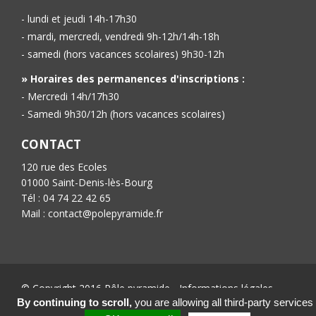
- lundi et jeudi 14h-17h30
- mardi, mercredi, vendredi 9h-12h/14h-18h
- samedi (hors vacances scolaires) 9h30-12h
» Horaires des permanences d'inscriptions :
- Mercredi 14h/17h30
- Samedi 9h30/12h (hors vacances scolaires)
CONTACT
120 rue des Ecoles
01000 Saint-Denis-lès-Bourg
Tél : 04 74 22 42 65
Mail : contact@polepyramide.fr
© Copyright 2016 Pôle pyramide -
Informations légales
-
Conception :
Ab’6net
By continuing to scroll,
you are allowing all third-party services