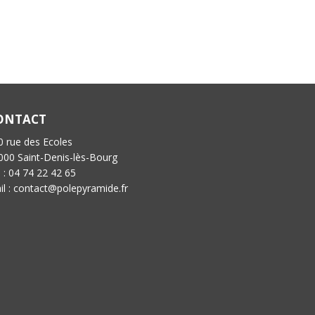
ONTACT
0 rue des Ecoles
000 Saint-Denis-lès-Bourg
l : 04 74 22 42 65
il : contact@polepyramide.fr