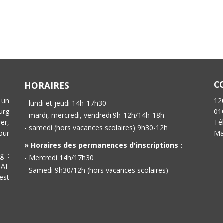
C
HORAIRES
 un
12
- lundi et jeudi 14h-17h30
urg
01
- mardi, mercredi, vendredi 9h-12h/14h-18h
er,
Té
- samedi (hors vacances scolaires) 9h30-12h
our
Ma
» Horaires des permanences d'inscriptions :
g :
- Mercredi 14h/17h30
CAF
- Samedi 9h30/12h (hors vacances scolaires)
est