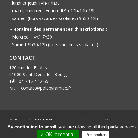
- lundi et jeudi 14h-17h30
- mardi, mercredi, vendredi 9h-12h/14h-18h
- samedi (hors vacances scolaires) 9h30-12h
» Horaires des permanences d'inscriptions :
- Mercredi 14h/17h30
- Samedi 9h30/12h (hors vacances scolaires)
CONTACT
120 rue des Ecoles
01000 Saint-Denis-lès-Bourg
Tél : 04 74 22 42 65
Mail : contact@polepyramide.fr
© Copyright 2016 Pôle pyramide -
Informations légales
-
Conception :
Ab’6net
By continuing to scroll,
you are allowing all third-party services
✓ OK, accept all
Personalize