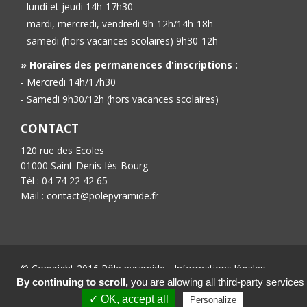
- lundi et jeudi 14h-17h30
- mardi, mercredi, vendredi 9h-12h/14h-18h
- samedi (hors vacances scolaires) 9h30-12h
» Horaires des permanences d'inscriptions :
- Mercredi 14h/17h30
- Samedi 9h30/12h (hors vacances scolaires)
CONTACT
120 rue des Ecoles
01000 Saint-Denis-lès-Bourg
Tél : 04 74 22 42 65
Mail : contact@polepyramide.fr
© Copyright 2016 Pôle pyramide -
Informations légales
-
Conception :
Ab’6net
By continuing to scroll,
you are allowing all third-party services
✓ OK, accept all
Personalize