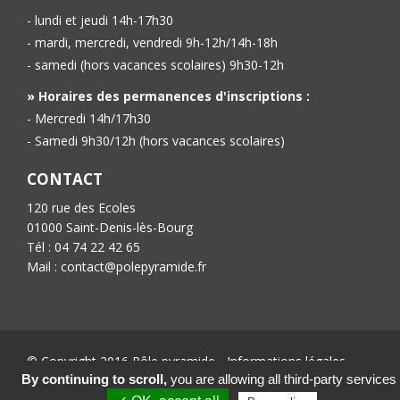
- lundi et jeudi 14h-17h30
- mardi, mercredi, vendredi 9h-12h/14h-18h
- samedi (hors vacances scolaires) 9h30-12h
» Horaires des permanences d'inscriptions :
- Mercredi 14h/17h30
- Samedi 9h30/12h (hors vacances scolaires)
CONTACT
120 rue des Ecoles
01000 Saint-Denis-lès-Bourg
Tél : 04 74 22 42 65
Mail : contact@polepyramide.fr
© Copyright 2016 Pôle pyramide -
Informations légales
-
Conception :
Ab’6net
By continuing to scroll,
you are allowing all third-party services