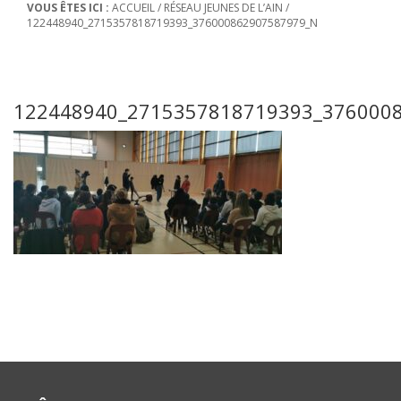
VOUS ÊTES ICI :
ACCUEIL
/
RÉSEAU JEUNES DE L’AIN
/
122448940_2715357818719393_376000862907587979_N
122448940_2715357818719393_376000