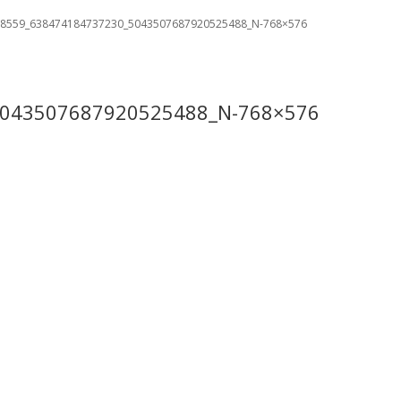
8559_638474184737230_5043507687920525488_N-768×576
043507687920525488_N-768×576