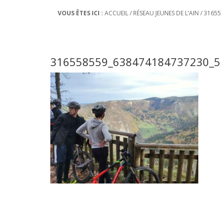
VOUS ÊTES ICI :
ACCUEIL
/
RÉSEAU JEUNES DE L’AIN
/
31655
316558559_638474184737230_5