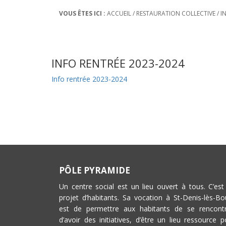
VOUS ÊTES ICI :
ACCUEIL
/
RESTAURATION COLLECTIVE
/
I
INFO RENTRÉE 2023-2024
Info rentrée 2023-2024
PÔLE PYRAMIDE
Un centre social est un lieu ouvert à tous. C’est
projet d’habitants. Sa vocation à St-Denis-lès-Bo
est de permettre aux habitants de se rencontr
d’avoir des initiatives, d’être un lieu ressource p