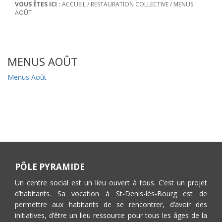
VOUS ÊTES ICI :
ACCUEIL
/
RESTAURATION COLLECTIVE
/
MENUS
AOÛT
MENUS AOÛT
Menus Août
PÔLE PYRAMIDE
Un centre social est un lieu ouvert à tous. C’est un projet
d’habitants. Sa vocation à St-Denis-lès-Bourg est de
permettre aux habitants de se rencontrer, d’avoir des
initiatives, d’être un lieu ressource pour tous les âges de la