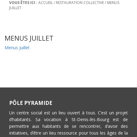
VOUS ÊTES ICI :
ACCUEIL
/
RESTAURATION COLLECTIVE
/
MENUS
JUILLET
MENUS JUILLET
Menus juillet
PÔLE PYRAMIDE
Un centre social est un lieu ouvert à tous. C’est un projet
d’habitants. Sa vocation à St-Denis-lès-Bourg est de
permettre aux habitants de se rencontrer, d’avoir des
initiatives, d’être un lieu ressource pour tous les âges de la