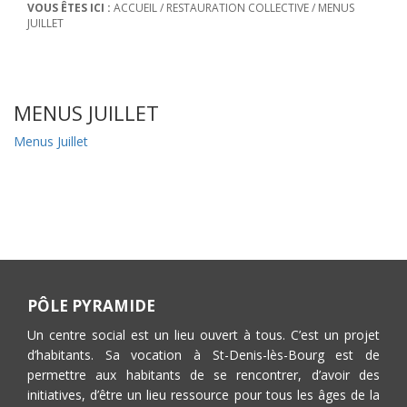
VOUS ÊTES ICI :
ACCUEIL
/
RESTAURATION COLLECTIVE
/
MENUS
JUILLET
MENUS JUILLET
Menus Juillet
PÔLE PYRAMIDE
Un centre social est un lieu ouvert à tous. C’est un projet
d’habitants. Sa vocation à St-Denis-lès-Bourg est de
permettre aux habitants de se rencontrer, d’avoir des
initiatives, d’être un lieu ressource pour tous les âges de la