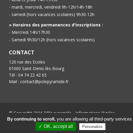
- mardi, mercredi, vendredi 9h-12h/14h-18h
- samedi (hors vacances scolaires) 9h30-12h
» Horaires des permanences d'inscriptions :
- Mercredi 14h/17h30
- Samedi 9h30/12h (hors vacances scolaires)
CONTACT
120 rue des Ecoles
01000 Saint-Denis-lès-Bourg
Tél : 04 74 22 42 65
Mail : contact@polepyramide.fr
© Copyright 2016 Pôle pyramide -
Informations légales
-
Conception :
Ab’6net
By continuing to scroll,
you are allowing all third-party services
✓ OK, accept all
Personalize