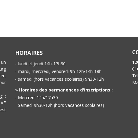
C
HORAIRES
 un
12
- lundi et jeudi 14h-17h30
urg
01
- mardi, mercredi, vendredi 9h-12h/14h-18h
er,
Té
- samedi (hors vacances scolaires) 9h30-12h
our
Ma
» Horaires des permanences d'inscriptions :
g :
- Mercredi 14h/17h30
CAF
- Samedi 9h30/12h (hors vacances scolaires)
est