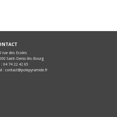
ONTACT
0 rue des Ecoles
000 Saint-Denis-lès-Bourg
l : 04 74 22 42 65
il : contact@polepyramide.fr