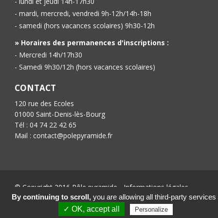
- lundi et jeudi 14h-17h30
- mardi, mercredi, vendredi 9h-12h/14h-18h
- samedi (hors vacances scolaires) 9h30-12h
» Horaires des permanences d'inscriptions :
- Mercredi 14h/17h30
- Samedi 9h30/12h (hors vacances scolaires)
CONTACT
120 rue des Ecoles
01000 Saint-Denis-lès-Bourg
Tél : 04 74 22 42 65
Mail : contact@polepyramide.fr
© Copyright 2016 Pôle pyramide -
Informations légales
-
Conception :
Ab’6net
By continuing to scroll,
you are allowing all third-party services
✓ OK, accept all
Personalize