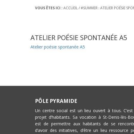
VOUS ÊTES ICI :
ACCUEIL
/
#SUMMER : ATELIER POÉSIE SP
ATELIER POÉSIE SPONTANÉE A5
Atelier poésie spontanée A5
PÔLE PYRAMIDE
Un centre social est un lieu ouvert à tous. C’est
projet d’habitants. Sa vocation à St-Denis-lès-Bo
est de permettre aux habitants de se rencontr
d’avoir des initiatives, d’être un lieu ressource p