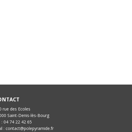
ONTACT
0 rue des Ecoles
000 Saint-Denis-lès-Bourg
l : 04 74 22 42 65
il : contact@polepyramide.fr