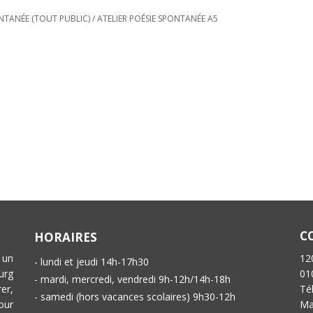
ONTANÉE (TOUT PUBLIC)
/
ATELIER POÉSIE SPONTANÉE A5
C
HORAIRES
 un
12
- lundi et jeudi 14h-17h30
urg
01
- mardi, mercredi, vendredi 9h-12h/14h-18h
er,
Té
- samedi (hors vacances scolaires) 9h30-12h
our
Ma